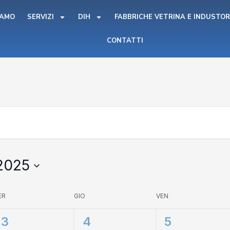
IAMO
SERVIZI
DIH
FABBRICHE VETRINA E INDUSTOR
CONTATTI
2025
ER
GIO
VEN
1
1
1
3
4
5