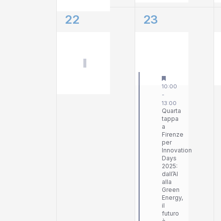
1
2
22
23
evento,
eventi,
Innovation Days 2025: Confindustria e Il S
10:00
-
13:00
Quarta
tappa
a
Firenze
per
Innovation
Days
2025:
dall’AI
alla
Green
Energy,
il
futuro