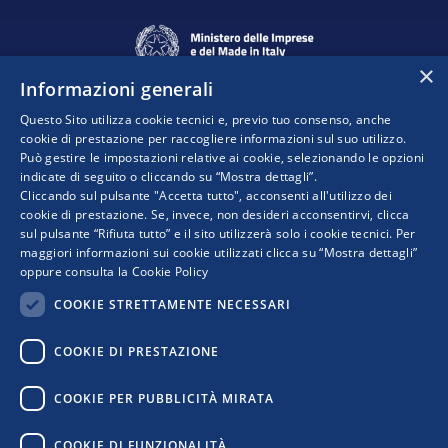
×
Informazioni generali
Questo Sito utilizza cookie tecnici e, previo tuo consenso, anche
cookie di prestazione per raccogliere informazioni sul suo utilizzo.
Può gestire le impostazioni relative ai cookie, selezionando le opzioni
indicate di seguito o cliccando su “Mostra dettagli”.
Progetto realizzato da:
Cliccando sul pulsante "Accetta tutto", acconsenti all'utilizzo dei
cookie di prestazione. Se, invece, non desideri acconsentirvi, clicca
sul pulsante “Rifiuta tutto” e il sito utilizzerà solo i cookie tecnici. Per
maggiori informazioni sui cookie utilizzati clicca su “Mostra dettagli”
oppure consulta la
Cookie Policy
COOKIE STRETTAMENTE NECESSARI
COOKIE DI PRESTAZIONE
I punti di vista e le opinioni espresse sono solo quelli degli autori e non riflettono
COOKIE PER PUBBLICITÀ MIRATA
necessariamente quelli dell’Unione Europea o della Commissione Europea. Né l’Unione
Europea né la Commissione Europea possono essere ritenute responsabili per essi.
COOKIE DI FUNZIONALITÀ