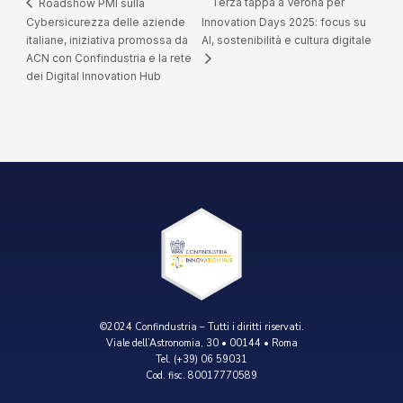
Terza tappa a Verona per
Roadshow PMI sulla
Cybersicurezza delle aziende
Innovation Days 2025: focus su
italiane, iniziativa promossa da
AI, sostenibilità e cultura digitale
ACN con Confindustria e la rete
dei Digital Innovation Hub
©2024 Confindustria – Tutti i diritti riservati.
Viale dell’Astronomia, 30 • 00144 • Roma
Tel. (+39) 06 59031
Cod. fisc. 80017770589