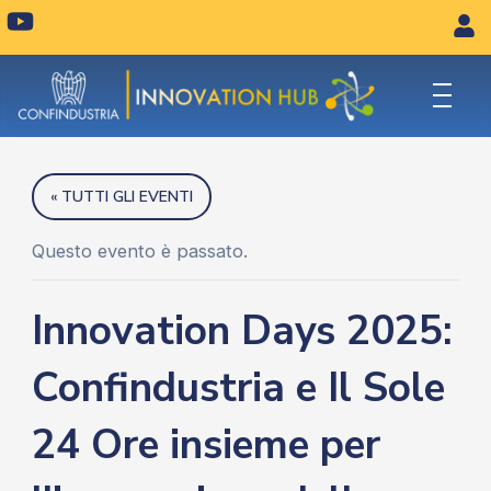
Vai
Y
o
al
u
contenuto
t
u
b
e
« TUTTI GLI EVENTI
Questo evento è passato.
Innovation Days 2025:
Confindustria e Il Sole
24 Ore insieme per