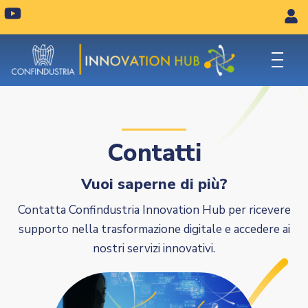
Vai
Y
o
al
u
contenuto
t
u
b
e
Contatti
Vuoi saperne di più?
Contatta Confindustria Innovation Hub per ricevere
supporto nella trasformazione digitale e accedere ai
nostri servizi innovativi.