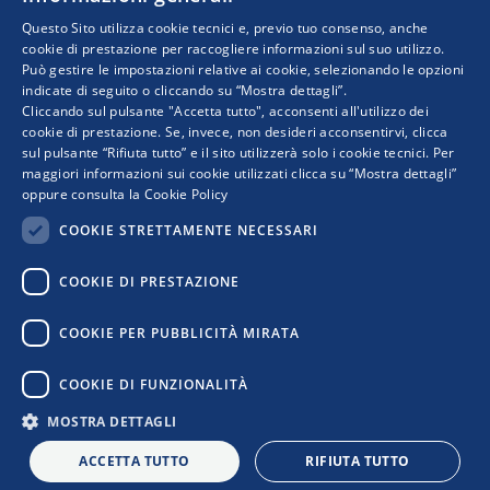
Questo Sito utilizza cookie tecnici e, previo tuo consenso, anche
cookie di prestazione per raccogliere informazioni sul suo utilizzo.
Può gestire le impostazioni relative ai cookie, selezionando le opzioni
indicate di seguito o cliccando su “Mostra dettagli”.
Progetto realizzato da:
Cliccando sul pulsante "Accetta tutto", acconsenti all'utilizzo dei
cookie di prestazione. Se, invece, non desideri acconsentirvi, clicca
sul pulsante “Rifiuta tutto” e il sito utilizzerà solo i cookie tecnici. Per
maggiori informazioni sui cookie utilizzati clicca su “Mostra dettagli”
oppure consulta la
Cookie Policy
COOKIE STRETTAMENTE NECESSARI
COOKIE DI PRESTAZIONE
I punti di vista e le opinioni espresse sono solo quelli degli autori e non riflettono
COOKIE PER PUBBLICITÀ MIRATA
necessariamente quelli dell’Unione Europea o della Commissione Europea. Né l’Unione
Europea né la Commissione Europea possono essere ritenute responsabili per essi.
COOKIE DI FUNZIONALITÀ
MOSTRA DETTAGLI
Privacy Policy
|
Cookie Policy
|
Informativa Contatti
|
Informativa
Newsletter
|
Confindustria
ACCETTA TUTTO
RIFIUTA TUTTO
L