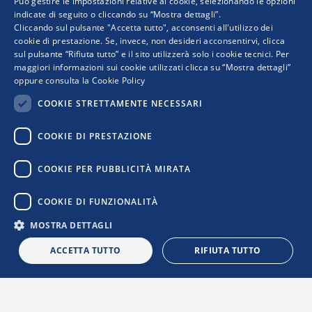
Può gestire le impostazioni relative ai cookie, selezionando le opzioni
indicate di seguito o cliccando su “Mostra dettagli”.
Progetto realizzato da:
Cliccando sul pulsante "Accetta tutto", acconsenti all'utilizzo dei
cookie di prestazione. Se, invece, non desideri acconsentirvi, clicca
sul pulsante “Rifiuta tutto” e il sito utilizzerà solo i cookie tecnici. Per
maggiori informazioni sui cookie utilizzati clicca su “Mostra dettagli”
oppure consulta la
Cookie Policy
COOKIE STRETTAMENTE NECESSARI
COOKIE DI PRESTAZIONE
I punti di vista e le opinioni espresse sono solo quelli degli autori e non riflettono
COOKIE PER PUBBLICITÀ MIRATA
necessariamente quelli dell’Unione Europea o della Commissione Europea. Né l’Unione
Europea né la Commissione Europea possono essere ritenute responsabili per essi.
COOKIE DI FUNZIONALITÀ
MOSTRA DETTAGLI
Privacy Policy
|
Cookie Policy
|
Informativa Contatti
|
Informativa
Newsletter
|
Confindustria
ACCETTA TUTTO
RIFIUTA TUTTO
L
i
n
k