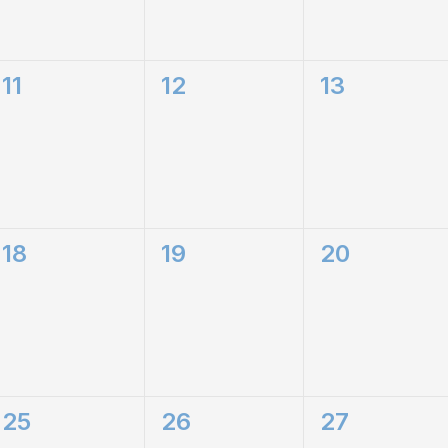
0
0
0
11
12
13
eventi,
eventi,
eventi,
0
0
0
18
19
20
eventi,
eventi,
eventi,
0
0
0
25
26
27