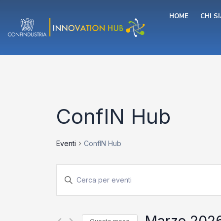
Vai
HOME
CHI S
al
contenuto
ConfIN Hub
Eventi
ConfIN Hub
Eventi
Inserisci
Parola
Chiave.
Ricerca
Cerca
Eventi