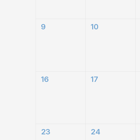
0
0
9
10
eventi,
eventi,
0
0
16
17
eventi,
eventi,
0
0
23
24