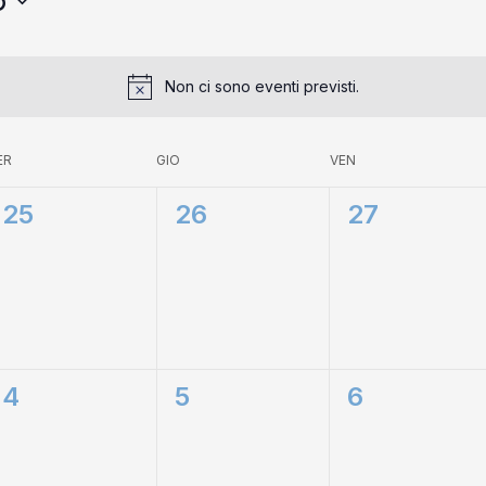
6
Non ci sono eventi previsti.
ER
GIO
VEN
0
0
0
25
26
27
eventi,
eventi,
eventi,
0
0
0
4
5
6
eventi,
eventi,
eventi,