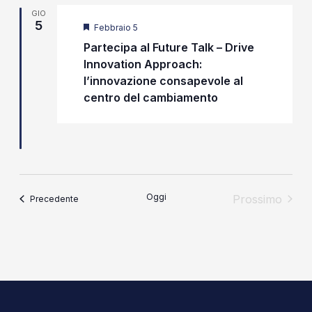
GIO
5
Segnalati
Febbraio 5
Partecipa al Future Talk – Drive
Innovation Approach:
l’innovazione consapevole al
centro del cambiamento
Oggi
Prossimo
Eventi
Precedente
Eventi