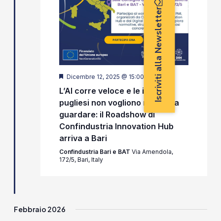
Iscriviti alla Newsletter
Segnalati
Dicembre 12, 2025 @ 15:00
-
18:00
L’AI corre veloce e le imprese
pugliesi non vogliono restare a
guardare: il Roadshow di
Confindustria Innovation Hub
arriva a Bari
Confindustria Bari e BAT
Via Amendola,
172/5, Bari, Italy
Febbraio 2026