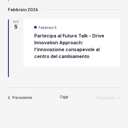
Febbraio 2026
GIO
5
Segnalati
Febbraio 5
Partecipa al Future Talk – Drive
Innovation Approach:
l’innovazione consapevole al
centro del cambiamento
Oggi
Prossimo
Eventi
Precedente
Eventi