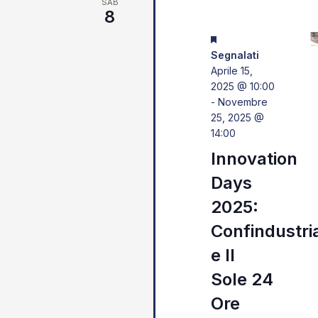
SAB
Navigazione
8
Segnalati
Aprile 15,
2025 @ 10:00
-
Novembre
25, 2025 @
14:00
Innovation
Days
2025:
Confindustri
e Il
Sole 24
Ore