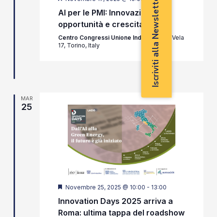
Iscriviti alla Newsletter
AI per le PMI: Innovazione,
opportunità e crescita
Centro Congressi Unione Industriali
Via Vela
17, Torino, Italy
MAR
25
Segnalati
Novembre 25, 2025 @ 10:00
-
13:00
Innovation Days 2025 arriva a
Roma: ultima tappa del roadshow