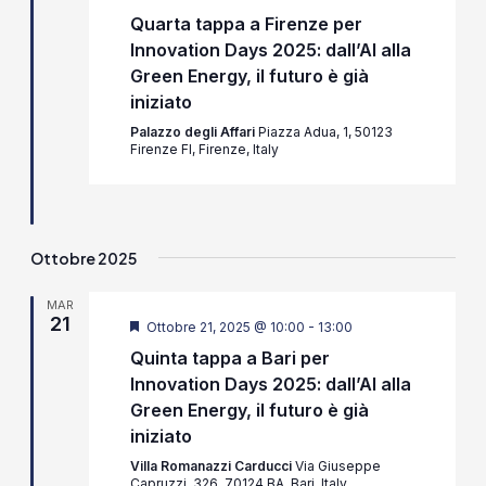
Quarta tappa a Firenze per
Innovation Days 2025: dall’AI alla
Green Energy, il futuro è già
iniziato
Palazzo degli Affari
Piazza Adua, 1, 50123
Firenze FI, Firenze, Italy
Ottobre 2025
MAR
21
Segnalati
Ottobre 21, 2025 @ 10:00
-
13:00
Quinta tappa a Bari per
Innovation Days 2025: dall’AI alla
Green Energy, il futuro è già
iniziato
Villa Romanazzi Carducci
Via Giuseppe
Capruzzi, 326, 70124 BA, Bari, Italy