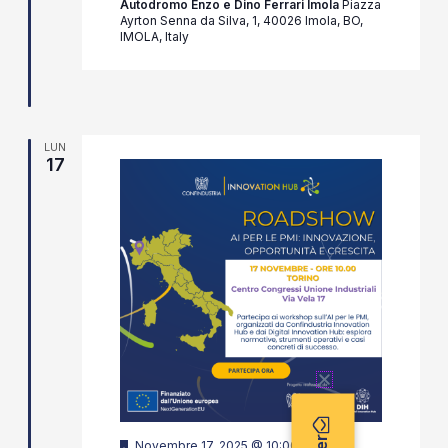
Autodromo Enzo e Dino Ferrari Imola
Piazza
Ayrton Senna da Silva, 1, 40026 Imola, BO,
IMOLA, Italy
LUN
17
Segnalati
Novembre 17, 2025 @ 10:00
-
13:00