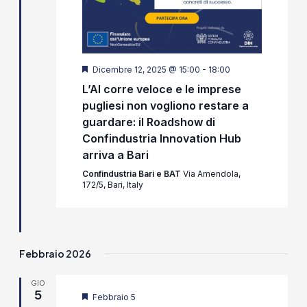
Segnalati
Dicembre 12, 2025 @ 15:00
-
18:00
L’AI corre veloce e le imprese
pugliesi non vogliono restare a
guardare: il Roadshow di
Confindustria Innovation Hub
arriva a Bari
Confindustria Bari e BAT
Via Amendola,
172/5, Bari, Italy
Febbraio 2026
GIO
5
Segnalati
Febbraio 5