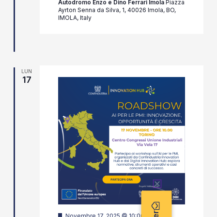
Autodromo Enzo e Dino Ferrari Imola
Piazza
Ayrton Senna da Silva, 1, 40026 Imola, BO,
IMOLA, Italy
LUN
17
Segnalati
Novembre 17, 2025 @ 10:00
-
13:00