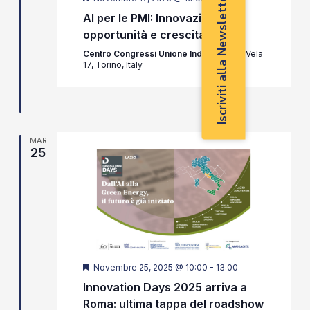
Iscriviti alla Newsletter
AI per le PMI: Innovazione,
opportunità e crescita
Centro Congressi Unione Industriali
Via Vela
17, Torino, Italy
MAR
25
Segnalati
Novembre 25, 2025 @ 10:00
-
13:00
Innovation Days 2025 arriva a
Roma: ultima tappa del roadshow