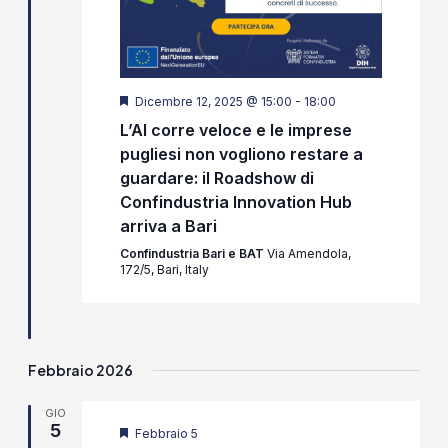
Segnalati
Dicembre 12, 2025 @ 15:00
-
18:00
L’AI corre veloce e le imprese
pugliesi non vogliono restare a
guardare: il Roadshow di
Confindustria Innovation Hub
arriva a Bari
Confindustria Bari e BAT
Via Amendola,
172/5, Bari, Italy
Febbraio 2026
GIO
5
Segnalati
Febbraio 5