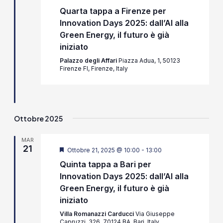
Quarta tappa a Firenze per
Innovation Days 2025: dall’AI alla
Green Energy, il futuro è già
iniziato
Palazzo degli Affari
Piazza Adua, 1, 50123
Firenze FI, Firenze, Italy
Ottobre 2025
MAR
21
Segnalati
Ottobre 21, 2025 @ 10:00
-
13:00
Quinta tappa a Bari per
Innovation Days 2025: dall’AI alla
Green Energy, il futuro è già
iniziato
Villa Romanazzi Carducci
Via Giuseppe
Capruzzi, 326, 70124 BA, Bari, Italy