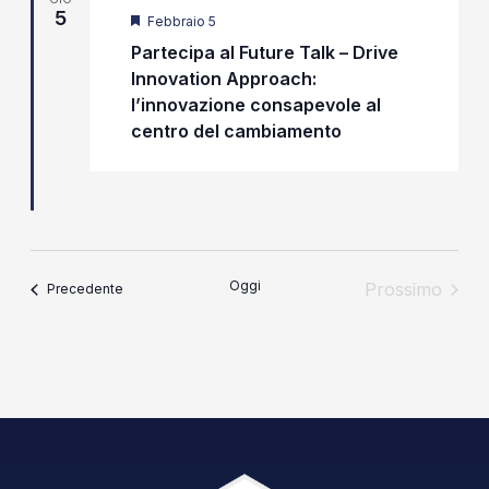
5
Segnalati
Febbraio 5
Partecipa al Future Talk – Drive
Innovation Approach:
l’innovazione consapevole al
centro del cambiamento
Oggi
Prossimo
Eventi
Precedente
Eventi