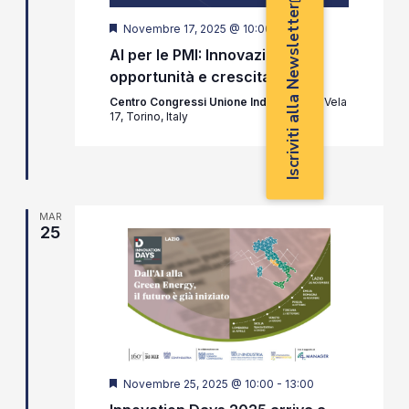
Iscriviti alla Newsletter
Segnalati
Novembre 17, 2025 @ 10:00
-
13:00
AI per le PMI: Innovazione,
opportunità e crescita
Centro Congressi Unione Industriali
Via Vela
17, Torino, Italy
MAR
25
Segnalati
Novembre 25, 2025 @ 10:00
-
13:00