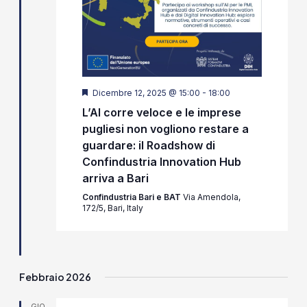
Segnalati
Dicembre 12, 2025 @ 15:00
-
18:00
L’AI corre veloce e le imprese
pugliesi non vogliono restare a
guardare: il Roadshow di
Confindustria Innovation Hub
arriva a Bari
Confindustria Bari e BAT
Via Amendola,
172/5, Bari, Italy
Febbraio 2026
GIO