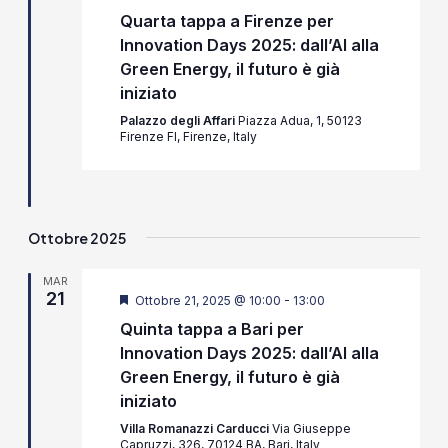
Quarta tappa a Firenze per
Innovation Days 2025: dall’AI alla
Green Energy, il futuro è già
iniziato
Palazzo degli Affari
Piazza Adua, 1, 50123
Firenze FI, Firenze, Italy
Ottobre 2025
MAR
21
Segnalati
Ottobre 21, 2025 @ 10:00
-
13:00
Quinta tappa a Bari per
Innovation Days 2025: dall’AI alla
Green Energy, il futuro è già
iniziato
Villa Romanazzi Carducci
Via Giuseppe
Capruzzi, 326, 70124 BA, Bari, Italy