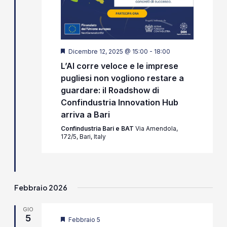
Segnalati
Dicembre 12, 2025 @ 15:00
-
18:00
L’AI corre veloce e le imprese
pugliesi non vogliono restare a
guardare: il Roadshow di
Confindustria Innovation Hub
arriva a Bari
Confindustria Bari e BAT
Via Amendola,
172/5, Bari, Italy
Febbraio 2026
GIO
5
Segnalati
Febbraio 5