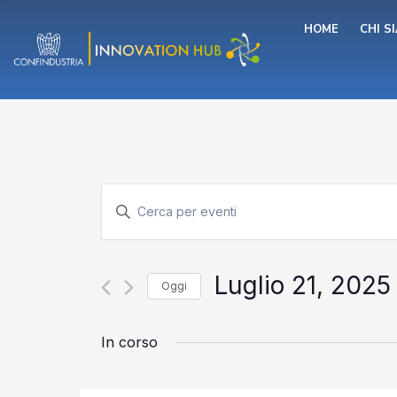
Vai
HOME
CHI S
al
contenuto
Eventi
Inserisci
Parola
Chiave.
Ricerca
Cerca
Eventi
Luglio 21, 2025
Oggi
per
e
Parola
Seleziona
Chiave.
la
In corso
data.
viste