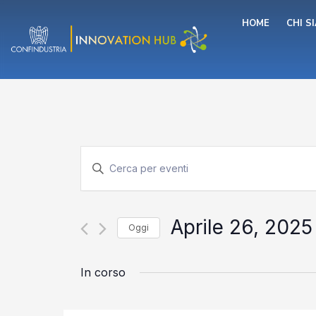
Vai
HOME
CHI S
al
contenuto
Eventi
Inserisci
Parola
Chiave.
Ricerca
Cerca
Eventi
Aprile 26, 2025
Oggi
per
e
Parola
Seleziona
Chiave.
la
In corso
data.
viste