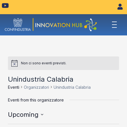
Vai
Y
o
al
u
contenuto
t
u
b
e
Non ci sono eventi previsti.
Unindustria Calabria
Eventi
Organizzatori
Unindustria Calabria
Eventi from this organizzatore
Upcoming
Seleziona