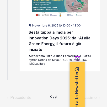
Segnalati
Novembre 6, 2025 @ 10:00
-
13:00
Sesta tappa a Imola per
Innovation Days 2025: dall’AI alla
Green Energy, il futuro è già
iniziato
Autodromo Enzo e Dino Ferrari Imola
Piazza
Ayrton Senna da Silva, 1, 40026 Imola, BO,
IMOLA, Italy
Iscriviti alla Newsletter
Oggi
Precedente
Prossimo
Eventi
Eventi