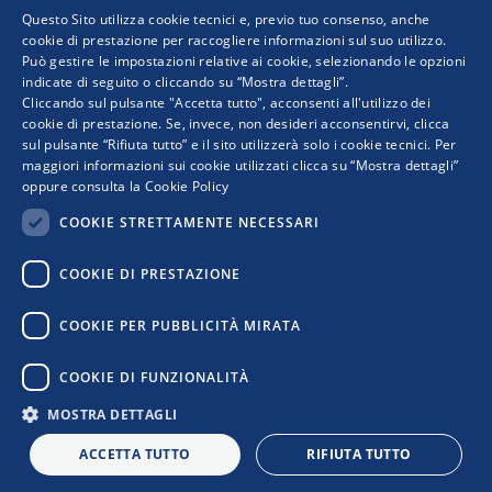
Questo Sito utilizza cookie tecnici e, previo tuo consenso, anche
cookie di prestazione per raccogliere informazioni sul suo utilizzo.
Può gestire le impostazioni relative ai cookie, selezionando le opzioni
indicate di seguito o cliccando su “Mostra dettagli”.
Progetto realizzato da:
Cliccando sul pulsante "Accetta tutto", acconsenti all'utilizzo dei
cookie di prestazione. Se, invece, non desideri acconsentirvi, clicca
sul pulsante “Rifiuta tutto” e il sito utilizzerà solo i cookie tecnici. Per
maggiori informazioni sui cookie utilizzati clicca su “Mostra dettagli”
oppure consulta la
Cookie Policy
COOKIE STRETTAMENTE NECESSARI
COOKIE DI PRESTAZIONE
I punti di vista e le opinioni espresse sono solo quelli degli autori e non riflettono
COOKIE PER PUBBLICITÀ MIRATA
necessariamente quelli dell’Unione Europea o della Commissione Europea. Né l’Unione
Europea né la Commissione Europea possono essere ritenute responsabili per essi.
COOKIE DI FUNZIONALITÀ
MOSTRA DETTAGLI
Privacy Policy
|
Cookie Policy
|
Informativa Contatti
|
Informativa
Newsletter
|
Confindustria
ACCETTA TUTTO
RIFIUTA TUTTO
L