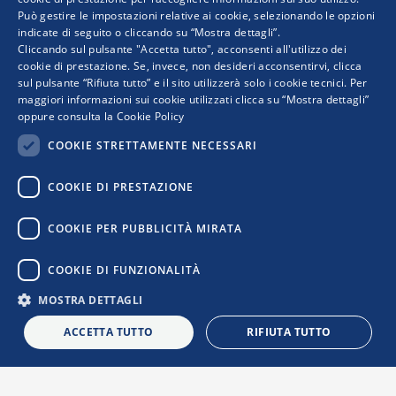
Può gestire le impostazioni relative ai cookie, selezionando le opzioni
indicate di seguito o cliccando su “Mostra dettagli”.
Progetto realizzato da:
Cliccando sul pulsante "Accetta tutto", acconsenti all'utilizzo dei
cookie di prestazione. Se, invece, non desideri acconsentirvi, clicca
sul pulsante “Rifiuta tutto” e il sito utilizzerà solo i cookie tecnici. Per
maggiori informazioni sui cookie utilizzati clicca su “Mostra dettagli”
oppure consulta la
Cookie Policy
COOKIE STRETTAMENTE NECESSARI
COOKIE DI PRESTAZIONE
I punti di vista e le opinioni espresse sono solo quelli degli autori e non riflettono
COOKIE PER PUBBLICITÀ MIRATA
necessariamente quelli dell’Unione Europea o della Commissione Europea. Né l’Unione
Europea né la Commissione Europea possono essere ritenute responsabili per essi.
COOKIE DI FUNZIONALITÀ
MOSTRA DETTAGLI
Privacy Policy
|
Cookie Policy
|
Informativa Contatti
|
Informativa
Newsletter
|
Confindustria
ACCETTA TUTTO
RIFIUTA TUTTO
L
i
n
k