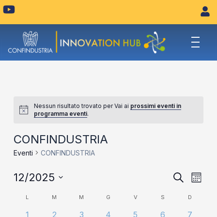
Vai
Y
o
al
u
contenuto
t
u
b
e
Nessun risultato trovato per Vai ai
prossimi eventi in
programma eventi
.
CONFINDUSTRIA
Eventi
CONFINDUSTRIA
Eventi
Eve
12/2025
Cerca
Mese
Vist
Seleziona
Ricerca
Calendario
L
M
M
G
V
S
D
la
Navi
e
data.
di
0
0
0
0
0
0
0
1
2
3
4
5
6
7