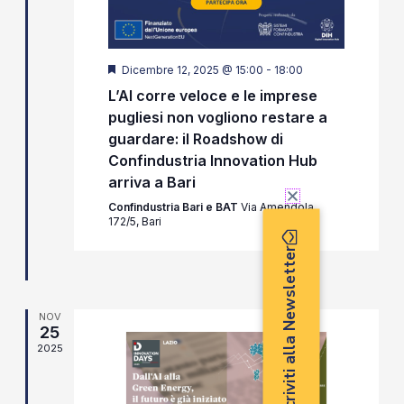
Segnalati
Dicembre 12, 2025 @ 15:00
-
18:00
L’AI corre veloce e le imprese
pugliesi non vogliono restare a
guardare: il Roadshow di
Confindustria Innovation Hub
arriva a Bari
Confindustria Bari e BAT
Via Amendola,
172/5, Bari
Iscriviti alla Newsletter
NOV
25
2025