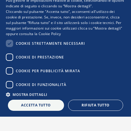
Può gestire le impostazioni relative ai cookie, selezionando le opzioni
indicate di seguito o cliccando su “Mostra dettagli”.
Progetto realizzato da:
Cliccando sul pulsante "Accetta tutto", acconsenti all'utilizzo dei
cookie di prestazione. Se, invece, non desideri acconsentirvi, clicca
sul pulsante “Rifiuta tutto” e il sito utilizzerà solo i cookie tecnici. Per
maggiori informazioni sui cookie utilizzati clicca su “Mostra dettagli”
oppure consulta la
Cookie Policy
COOKIE STRETTAMENTE NECESSARI
COOKIE DI PRESTAZIONE
I punti di vista e le opinioni espresse sono solo quelli degli autori e non riflettono
COOKIE PER PUBBLICITÀ MIRATA
necessariamente quelli dell’Unione Europea o della Commissione Europea. Né l’Unione
Europea né la Commissione Europea possono essere ritenute responsabili per essi.
COOKIE DI FUNZIONALITÀ
MOSTRA DETTAGLI
Privacy Policy
|
Cookie Policy
|
Informativa Contatti
|
Informativa
Newsletter
|
Confindustria
ACCETTA TUTTO
RIFIUTA TUTTO
L
i
n
k