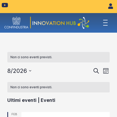
Vai
Y
o
al
u
contenuto
t
u
b
e
Non ci sono eventi previsti.
Eventi
Eve
8/2026
Cerca
Mese
Vist
Seleziona
Ricerca
la
Navi
e
Non ci sono eventi previsti.
data.
viste
Ultimi eventi | Eventi
Naviga
FEB