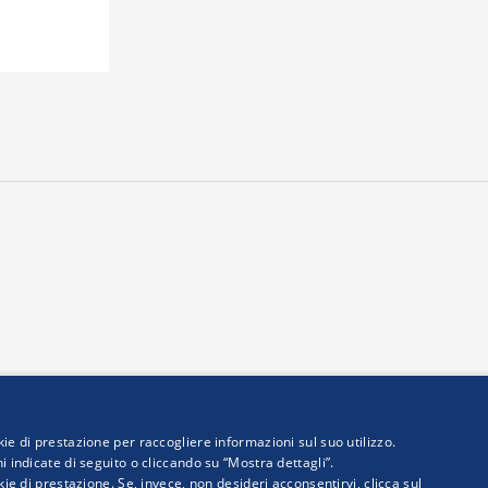
ie di prestazione per raccogliere informazioni sul suo utilizzo.
i indicate di seguito o cliccando su “Mostra dettagli”.
kie di prestazione. Se, invece, non desideri acconsentirvi, clicca sul