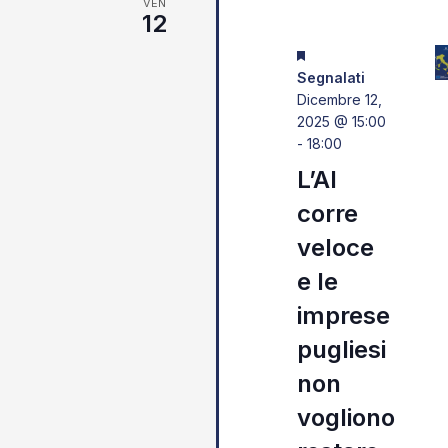
VEN
Navigazione
12
Segnalati
Dicembre 12,
2025 @ 15:00
-
18:00
L’AI
corre
veloce
e le
imprese
pugliesi
non
vogliono