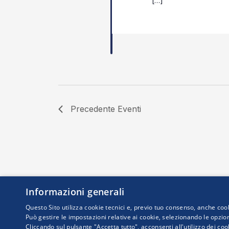
[…]
Precedente
Eventi
Informazioni generali
Questo Sito utilizza cookie tecnici e, previo tuo consenso, anche cook
Può gestire le impostazioni relative ai cookie, selezionando le opzion
Cliccando sul pulsante "Accetta tutto", acconsenti all'utilizzo dei coo