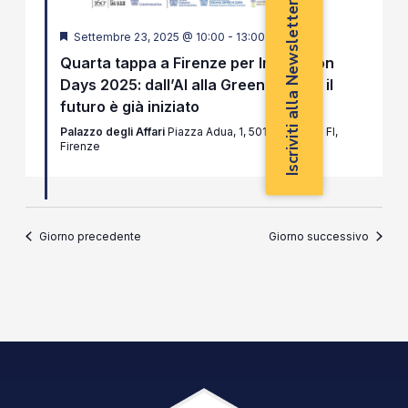
Iscriviti alla Newsletter
Segnalati
Settembre 23, 2025 @ 10:00
-
13:00
Quarta tappa a Firenze per Innovation
Days 2025: dall’AI alla Green Energy, il
futuro è già iniziato
Palazzo degli Affari
Piazza Adua, 1, 50123 Firenze FI,
Firenze
Giorno precedente
Giorno successivo