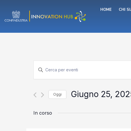
Vai
HOME
CHI S
al
contenuto
Eventi
Inserisci
Parola
Chiave.
Ricerca
Cerca
Eventi
Giugno 25, 202
Oggi
per
e
Parola
Seleziona
Chiave.
la
In corso
data.
viste