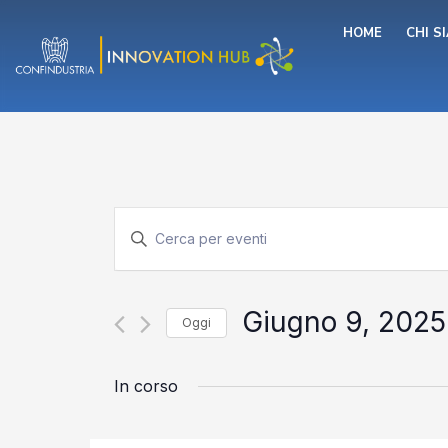
Vai
HOME
CHI S
al
contenuto
Eventi
Inserisci
Parola
Chiave.
Ricerca
Cerca
Eventi
Giugno 9, 2025
Oggi
per
e
Parola
Seleziona
Chiave.
la
In corso
data.
viste