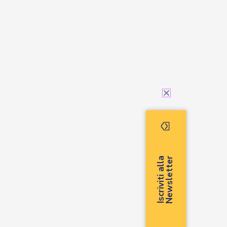
r
I
s
c
r
i
v
i
t
i
a
l
l
a
N
e
w
s
l
e
t
t
e