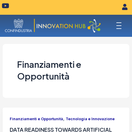
Vai
Y
o
al
u
contenuto
t
u
b
e
Finanziamenti e
Opportunità
,
Finanziamenti e Opportunità
Tecnologia e Innovazione
DATA READINESS TOWARDS ARTIFICIAL