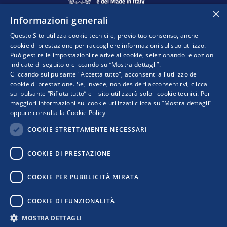
×
Informazioni generali
Questo Sito utilizza cookie tecnici e, previo tuo consenso, anche
cookie di prestazione per raccogliere informazioni sul suo utilizzo.
Può gestire le impostazioni relative ai cookie, selezionando le opzioni
indicate di seguito o cliccando su “Mostra dettagli”.
Progetto realizzato da:
Cliccando sul pulsante "Accetta tutto", acconsenti all'utilizzo dei
cookie di prestazione. Se, invece, non desideri acconsentirvi, clicca
sul pulsante “Rifiuta tutto” e il sito utilizzerà solo i cookie tecnici. Per
maggiori informazioni sui cookie utilizzati clicca su “Mostra dettagli”
oppure consulta la
Cookie Policy
COOKIE STRETTAMENTE NECESSARI
COOKIE DI PRESTAZIONE
I punti di vista e le opinioni espresse sono solo quelli degli autori e non riflettono
COOKIE PER PUBBLICITÀ MIRATA
necessariamente quelli dell’Unione Europea o della Commissione Europea. Né l’Unione
Europea né la Commissione Europea possono essere ritenute responsabili per essi.
COOKIE DI FUNZIONALITÀ
MOSTRA DETTAGLI
Privacy Policy
|
Cookie Policy
|
Informativa Contatti
|
Informativa