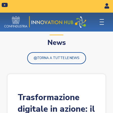
Vai
Y
o
al
u
contenuto
t
u
b
News
e
TORNA A TUTTE LE NEWS
Trasformazione
digitale in azione: il