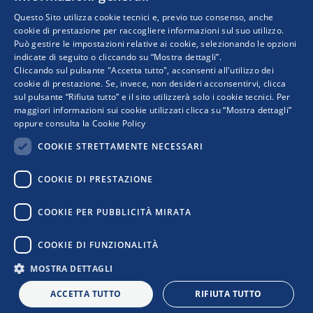
Questo Sito utilizza cookie tecnici e, previo tuo consenso, anche
cookie di prestazione per raccogliere informazioni sul suo utilizzo.
Può gestire le impostazioni relative ai cookie, selezionando le opzioni
indicate di seguito o cliccando su “Mostra dettagli”.
Progetto realizzato da:
Cliccando sul pulsante "Accetta tutto", acconsenti all'utilizzo dei
cookie di prestazione. Se, invece, non desideri acconsentirvi, clicca
sul pulsante “Rifiuta tutto” e il sito utilizzerà solo i cookie tecnici. Per
maggiori informazioni sui cookie utilizzati clicca su “Mostra dettagli”
oppure consulta la
Cookie Policy
COOKIE STRETTAMENTE NECESSARI
COOKIE DI PRESTAZIONE
I punti di vista e le opinioni espresse sono solo quelli degli autori e non riflettono
COOKIE PER PUBBLICITÀ MIRATA
necessariamente quelli dell’Unione Europea o della Commissione Europea. Né l’Unione
Europea né la Commissione Europea possono essere ritenute responsabili per essi.
COOKIE DI FUNZIONALITÀ
MOSTRA DETTAGLI
Privacy Policy
|
Cookie Policy
|
Informativa Contatti
|
Informativa
Newsletter
|
Confindustria
ACCETTA TUTTO
RIFIUTA TUTTO
L