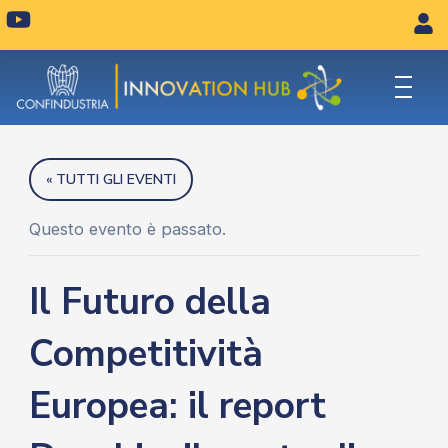
Vai
Y
o
al
u
contenuto
t
u
b
e
« TUTTI GLI EVENTI
Questo evento è passato.
Il Futuro della
Competitività
Europea: il report