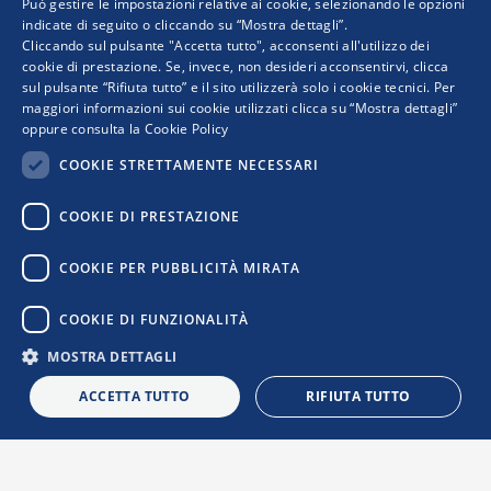
Può gestire le impostazioni relative ai cookie, selezionando le opzioni
indicate di seguito o cliccando su “Mostra dettagli”.
Progetto realizzato da:
Cliccando sul pulsante "Accetta tutto", acconsenti all'utilizzo dei
cookie di prestazione. Se, invece, non desideri acconsentirvi, clicca
sul pulsante “Rifiuta tutto” e il sito utilizzerà solo i cookie tecnici. Per
maggiori informazioni sui cookie utilizzati clicca su “Mostra dettagli”
oppure consulta la
Cookie Policy
COOKIE STRETTAMENTE NECESSARI
COOKIE DI PRESTAZIONE
I punti di vista e le opinioni espresse sono solo quelli degli autori e non riflettono
COOKIE PER PUBBLICITÀ MIRATA
necessariamente quelli dell’Unione Europea o della Commissione Europea. Né l’Unione
Europea né la Commissione Europea possono essere ritenute responsabili per essi.
COOKIE DI FUNZIONALITÀ
MOSTRA DETTAGLI
Privacy Policy
|
Cookie Policy
|
Informativa Contatti
|
Informativa
Newsletter
|
Confindustria
ACCETTA TUTTO
RIFIUTA TUTTO
L
i
n
k