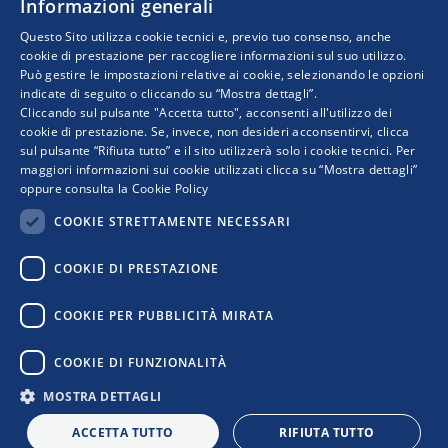
Informazioni generali
Questo Sito utilizza cookie tecnici e, previo tuo consenso, anche
cookie di prestazione per raccogliere informazioni sul suo utilizzo.
Può gestire le impostazioni relative ai cookie, selezionando le opzioni
indicate di seguito o cliccando su “Mostra dettagli”.
Progetto realizzato da:
Cliccando sul pulsante "Accetta tutto", acconsenti all'utilizzo dei
cookie di prestazione. Se, invece, non desideri acconsentirvi, clicca
sul pulsante “Rifiuta tutto” e il sito utilizzerà solo i cookie tecnici. Per
maggiori informazioni sui cookie utilizzati clicca su “Mostra dettagli”
oppure consulta la
Cookie Policy
COOKIE STRETTAMENTE NECESSARI
COOKIE DI PRESTAZIONE
I punti di vista e le opinioni espresse sono solo quelli degli autori e non riflettono
COOKIE PER PUBBLICITÀ MIRATA
necessariamente quelli dell’Unione Europea o della Commissione Europea. Né l’Unione
Europea né la Commissione Europea possono essere ritenute responsabili per essi.
COOKIE DI FUNZIONALITÀ
MOSTRA DETTAGLI
Privacy Policy
|
Cookie Policy
|
Informativa Contatti
|
Informativa
Newsletter
|
Confindustria
ACCETTA TUTTO
RIFIUTA TUTTO