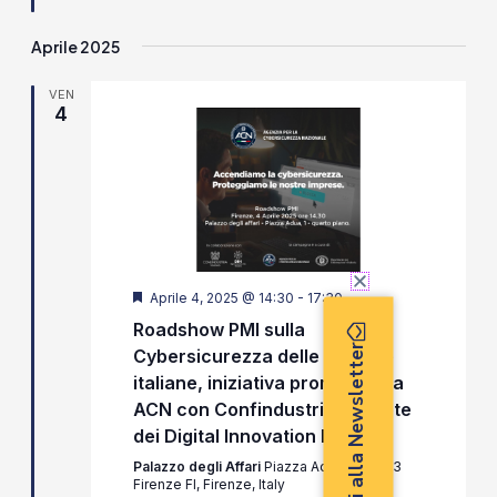
Aprile 2025
VEN
4
Segnalati
Aprile 4, 2025 @ 14:30
-
17:30
Roadshow PMI sulla
Iscriviti alla Newsletter
Cybersicurezza delle aziende
italiane, iniziativa promossa da
ACN con Confindustria e la rete
dei Digital Innovation Hub
Palazzo degli Affari
Piazza Adua, 1, 50123
Firenze FI, Firenze, Italy