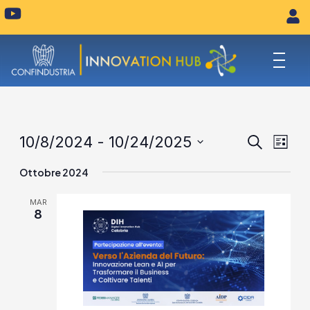
Vai
Y
o
al
u
contenuto
t
u
b
e
Eventi
Eve
10/8/2024
 - 
10/24/2025
Cerca
Lista
Vist
Seleziona
Ricerca
Ottobre 2024
la
Navi
e
data.
MAR
viste
8
Naviga