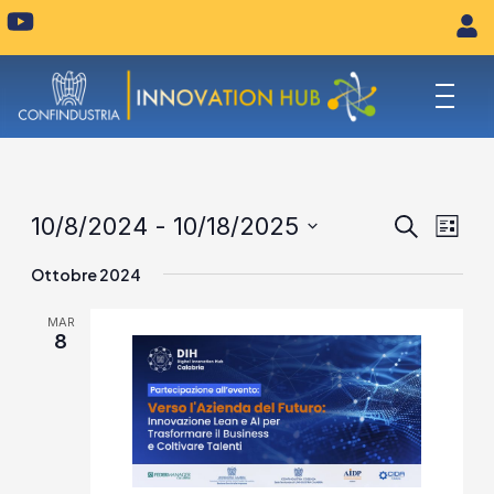
Vai
Y
o
al
u
contenuto
t
u
b
e
Eventi
Eve
10/8/2024
 - 
10/18/2025
Cerca
Lista
Vist
Seleziona
Ricerca
Ottobre 2024
la
Navi
e
data.
MAR
viste
8
Naviga