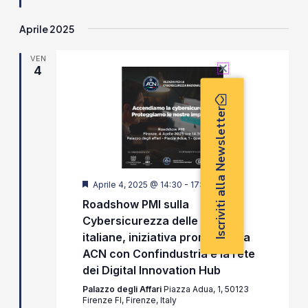
Aprile 2025
VEN
4
Iscriviti alla Newsletter
Segnalati
Aprile 4, 2025 @ 14:30
-
17:30
Roadshow PMI sulla
Cybersicurezza delle aziende
italiane, iniziativa promossa da
ACN con Confindustria e la rete
dei Digital Innovation Hub
Palazzo degli Affari
Piazza Adua, 1, 50123
Firenze FI, Firenze, Italy