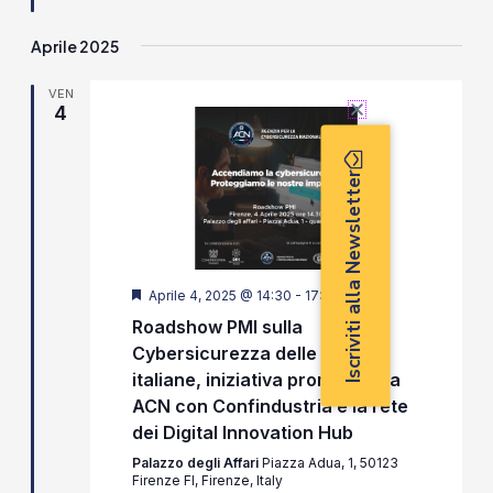
Aprile 2025
VEN
4
Iscriviti alla Newsletter
Segnalati
Aprile 4, 2025 @ 14:30
-
17:30
Roadshow PMI sulla
Cybersicurezza delle aziende
italiane, iniziativa promossa da
ACN con Confindustria e la rete
dei Digital Innovation Hub
Palazzo degli Affari
Piazza Adua, 1, 50123
Firenze FI, Firenze, Italy