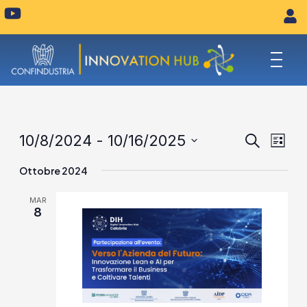
Vai
Y
o
al
u
contenuto
t
u
b
e
Eventi
Eve
10/8/2024
 - 
10/16/2025
Cerca
Lista
Vist
Seleziona
Ricerca
Ottobre 2024
la
Navi
e
data.
MAR
viste
8
Naviga