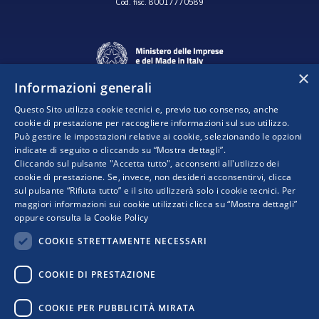
Cod. fisc. 80017770589
×
Informazioni generali
Questo Sito utilizza cookie tecnici e, previo tuo consenso, anche
cookie di prestazione per raccogliere informazioni sul suo utilizzo.
Può gestire le impostazioni relative ai cookie, selezionando le opzioni
indicate di seguito o cliccando su “Mostra dettagli”.
Progetto realizzato da:
Cliccando sul pulsante "Accetta tutto", acconsenti all'utilizzo dei
cookie di prestazione. Se, invece, non desideri acconsentirvi, clicca
sul pulsante “Rifiuta tutto” e il sito utilizzerà solo i cookie tecnici. Per
maggiori informazioni sui cookie utilizzati clicca su “Mostra dettagli”
oppure consulta la
Cookie Policy
COOKIE STRETTAMENTE NECESSARI
COOKIE DI PRESTAZIONE
I punti di vista e le opinioni espresse sono solo quelli degli autori e non riflettono
COOKIE PER PUBBLICITÀ MIRATA
necessariamente quelli dell’Unione Europea o della Commissione Europea. Né l’Unione