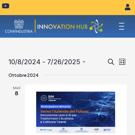
Vai
Y
o
al
u
contenuto
t
u
b
e
Eventi
Eve
10/8/2024
 - 
7/26/2025
Cerca
Lista
Vist
Seleziona
Ricerca
Ottobre 2024
la
Navi
e
data.
MAR
viste
8
Naviga