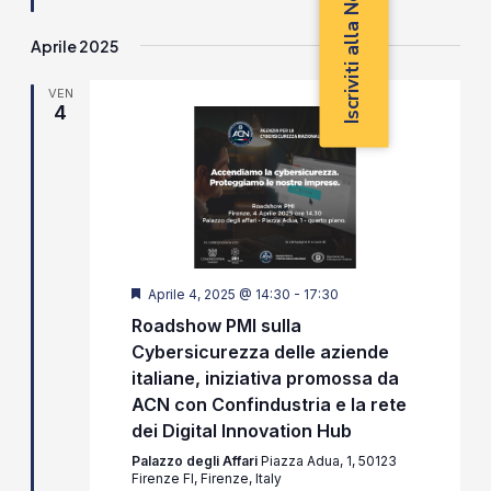
Iscriviti alla Newsletter
Aprile 2025
VEN
4
Segnalati
Aprile 4, 2025 @ 14:30
-
17:30
Roadshow PMI sulla
Cybersicurezza delle aziende
italiane, iniziativa promossa da
ACN con Confindustria e la rete
dei Digital Innovation Hub
Palazzo degli Affari
Piazza Adua, 1, 50123
Firenze FI, Firenze, Italy